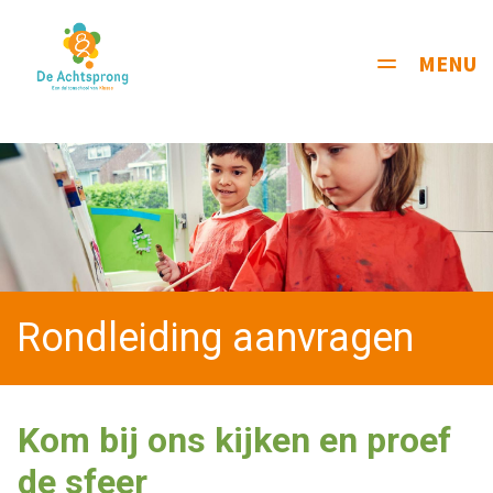
MENU
Toggle
navigati
Rondleiding aanvragen
Kom bij ons kijken en proef
de sfeer