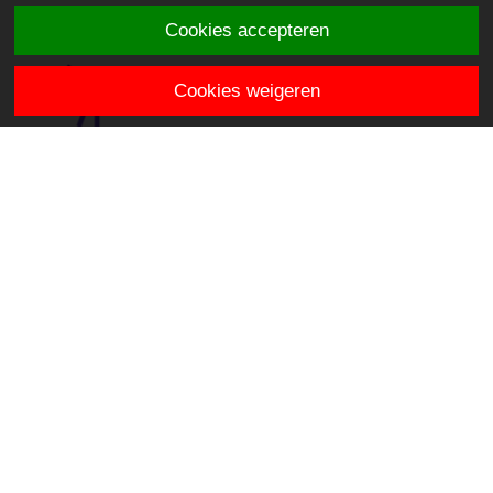
Cookies accepteren
Cookies weigeren
Obs De Achtsprong
Stromenlaan 128-a
3448 CH Woerden
directie.deachtsprong@stichtingklasse.nl
0348-410005
Overig
Privacy & Cookies